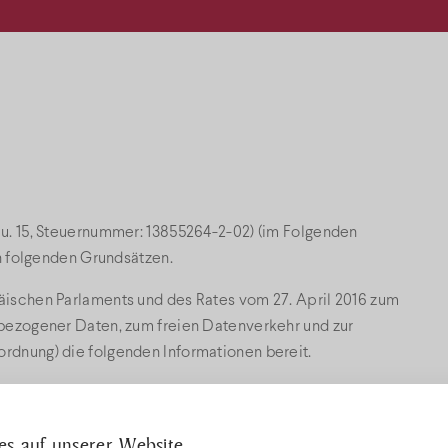
y u. 15, Steuernummer: 13855264-2-02) (im Folgenden
en folgenden Grundsätzen.
äischen Parlaments und des Rates vom 27. April 2016 zum
nbezogener Daten, zum freien Datenverkehr und zur
rdnung) die folgenden Informationen bereit.
g der Website
https://szolomag.bock.hu/
. Die
hen:
https://szolomag.bock.hu/adatvedelem/
. Änderungen der
s auf unserer Website
nannten Website in Kraft.