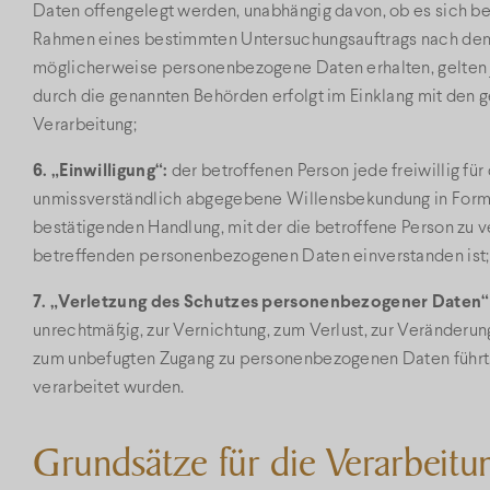
Daten offengelegt werden, unabhängig davon, ob es sich bei
Rahmen eines bestimmten Untersuchungsauftrags nach dem
möglicherweise personenbezogene Daten erhalten, gelten j
durch die genannten Behörden erfolgt im Einklang mit de
Verarbeitung;
6. „Einwilligung“:
der betroffenen Person jede freiwillig für
unmissverständlich abgegebene Willensbekundung in Form e
bestätigenden Handlung, mit der die betroffene Person zu ve
betreffenden personenbezogenen Daten einverstanden ist;
7. „Verletzung des Schutzes personenbezogener Daten“
unrechtmäßig, zur Vernichtung, zum Verlust, zur Veränderu
zum unbefugten Zugang zu personenbezogenen Daten führt, 
verarbeitet wurden.
Grundsätze für die Verarbeit