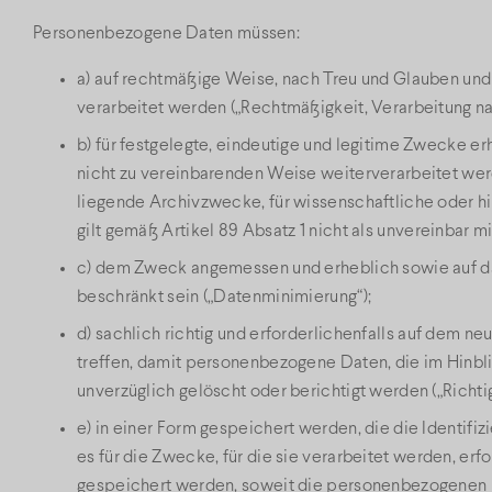
Personenbezogene Daten müssen:
a) auf rechtmäßige Weise, nach Treu und Glauben und 
verarbeitet werden („Rechtmäßigkeit, Verarbeitung na
b) für festgelegte, eindeutige und legitime Zwecke e
nicht zu vereinbarenden Weise weiterverarbeitet werd
liegende Archivzwecke, für wissenschaftliche oder h
gilt gemäß Artikel 89 Absatz 1 nicht als unvereinbar
c) dem Zweck angemessen und erheblich sowie auf d
beschränkt sein („Datenminimierung“);
d) sachlich richtig und erforderlichenfalls auf dem 
treffen, damit personenbezogene Daten, die im Hinblic
unverzüglich gelöscht oder berichtigt werden („Richtig
e) in einer Form gespeichert werden, die die Identifi
es für die Zwecke, für die sie verarbeitet werden, er
gespeichert werden, soweit die personenbezogenen D