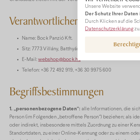
Unsere Website verwende
Der Schutz Ihrer Daten i
Verantwortlicher und Kontaktd
Durch Klicken auf die Sc
Datenschutzerklärung
zu
Name: Bock Panzió Kft.
Berechti
Sitz: 7773 Villány, Batthyány u. 15. »
auf der Karte zeige
E-Mail:
webshop@bock.hu
Telefon: +36 72 492 919, +36 30 9975 600
Begriffsbestimmungen
1. „personenbezogene Daten“:
alle Informationen, die sich
Person (im Folgenden „betroffene Person“) beziehen; als ide
oder indirekt, insbesondere mittels Zuordnung zu einer K
Standortdaten, zu einer Online-Kennung oder zu einem od