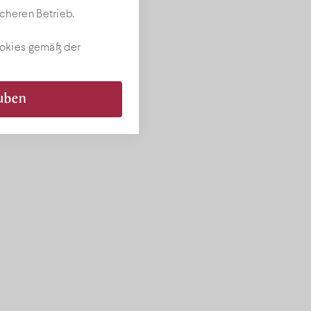
cheren Betrieb.
ookies gemäß der
auben