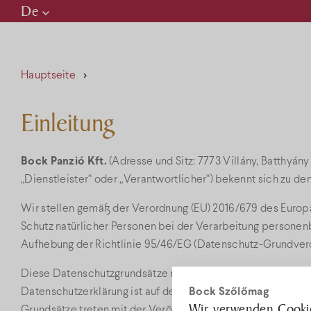
De
Hu
En
Hauptseite
De
Einleitung
Bock Panzió Kft.
(Adresse und Sitz: 7773 Villány, Batthyán
„Dienstleister“ oder „Verantwortlicher“) bekennt sich zu d
Wir stellen gemäß der Verordnung (EU) 2016/679 des Europ
Schutz natürlicher Personen bei der Verarbeitung persone
Aufhebung der Richtlinie 95/46/EG (Datenschutz-Grundvero
Diese Datenschutzgrundsätze regeln die Datenverarbeitun
Bock Szőlőmag
Datenschutzerklärung ist auf der folgenden Seite zu erreic
Wir verwenden Cookie
Grundsätze treten mit der Veröffentlichung auf der oben ge